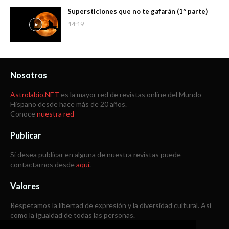
Supersticiones que no te gafarán (1º parte)
14:19
Nosotros
Astrolabio.NET
es la mayor red de revistas online del Mundo
Hispano desde hace más de 20 años.
Conoce
nuestra red
Publicar
Si desea publicar en alguna de nuestra revistas puede
contactarnos desde
aquí
.
Valores
Respetamos la libertad de expresión y la diversidad cultural. Así
como la igualdad de todas las personas.