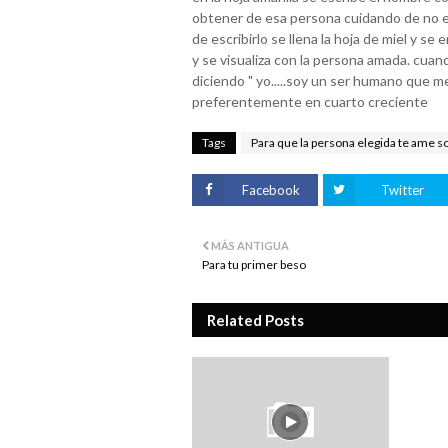
obtener de esa persona cuidando de no e
de escribirlo se llena la hoja de miel y se 
y se visualiza con la persona amada. cuand
diciendo " yo.....soy un ser humano que 
preferentemente en cuarto creciente
Tags
Para que la persona elegida te ame sol
Facebook
Twitter
MÁS ANTIGUA
Para tu primer beso
Related Posts