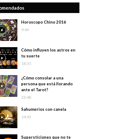
omendados
Horoscopo Chino 2016
9:40
Cómo influyen los astros en
tu suerte
18:31
¿Cómo consolar a una
persona que está llorando
ante el Tarot?
22:48
Sahumerios con canela
14:33
Supersticiones que no te