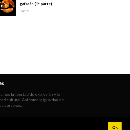
gafarán (1º parte)
14:19
es
mos la libertad de expresión y la
dad cultural. Así como la igualdad de
las personas.
Ok