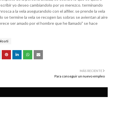
scribir yo deseo cambiandolo por yo merezco. terminando
enrosca a la vela asegurandolo con el alfiler. se prende la vela
o se termine la vela se recogen las sobras se avientan al aire
merece ser amado por el hombre que he llamado" se hace
o a ti
MÁS RECIENTE
Para conseguir un nuevo empleo