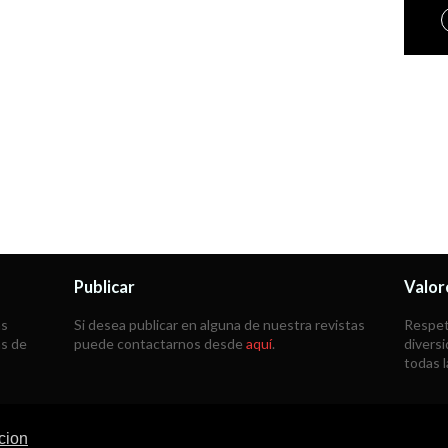
Publicar
Valor
as
Si desea publicar en alguna de nuestra revistas
Respeta
ás de
puede contactarnos desde
aquí
.
diversi
todas 
cion