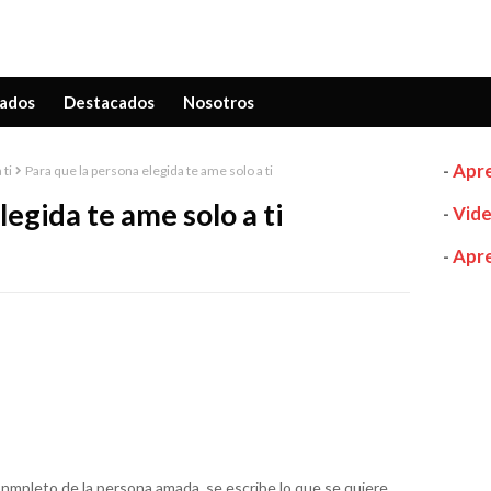
ados
Destacados
Nosotros
-
Apre
 ti
Para que la persona elegida te ame solo a ti
legida te ame solo a ti
-
Vide
-
Apre
conmpleto de la persona amada, se escribe lo que se quiere