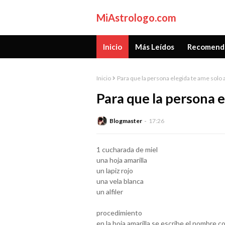
MiAstrologo.com
Inicio
Más Leídos
Recomend
Inicio
Para que la persona elegida te ame solo a
Para que la persona e
Blogmaster
17:26
1 cucharada de miel
una hoja amarilla
un lapiz rojo
una vela blanca
un alfiler
procedimiento
en la hoja amarilla se escribe el nombre 