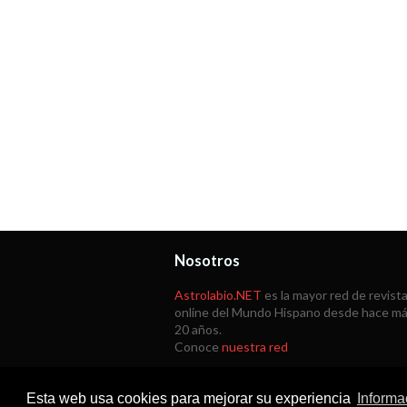
Nosotros
Astrolabio.NET
es la mayor red de revist
online del Mundo Hispano desde hace m
20 años.
Conoce
nuestra red
Esta web usa cookies para mejorar su experiencia
Informa
Copyright © 1998 -
2026