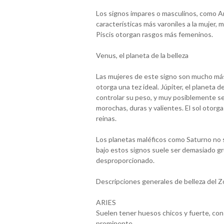
Los signos impares o masculinos, como Ari
características más varoniles a la mujer, 
Piscis otorgan rasgos más femeninos.
Venus, el planeta de la belleza
Las mujeres de este signo son mucho más 
otorga una tez ideal. Júpiter, el planeta d
controlar su peso, y muy posiblemente se i
morochas, duras y valientes. El sol otorga
reinas.
Los planetas maléficos como Saturno no so
bajo estos signos suele ser demasiado gr
desproporcionado.
Descripciones generales de belleza del Z
ARIES
Suelen tener huesos chicos y fuerte, con
prominente.