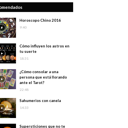
omendados
Horoscopo Chino 2016
9:40
Cómo influyen los astros en
tu suerte
18:31
¿Cómo consolar a una
persona que está llorando
ante el Tarot?
22:48
Sahumerios con canela
14:33
Supersticiones que no te