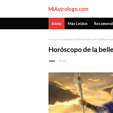
MiAstrologo.com
Inicio
Más Leídos
Recomend
Inicio
novedades
Horóscopo de la belleza f
Horóscopo de la bell
Juan
15:33