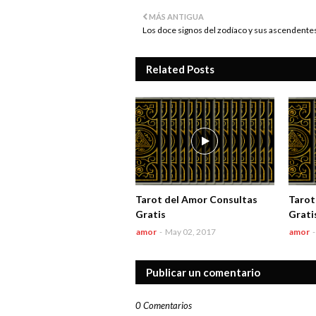
MÁS ANTIGUA
Los doce signos del zodíaco y sus ascendente
Related Posts
Tarot del Amor Consultas
Tarot
Gratis
Grati
amor
-
May 02, 2017
amor
-
Publicar un comentario
0 Comentarios