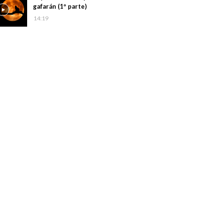
gafarán (1º parte)
14:19