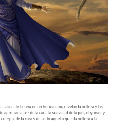
 salida de la luna en un horóscopo, revelan la belleza y las
 apreciar la tez de la cara, la suavidad de la piel, el grosor y
l cuerpo, de la cara y de todo aquello que da belleza a la