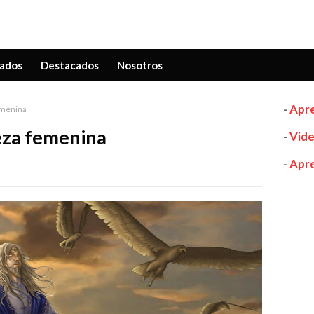
ados
Destacados
Nosotros
-
Apre
emenina
eza femenina
-
Vide
-
Apre