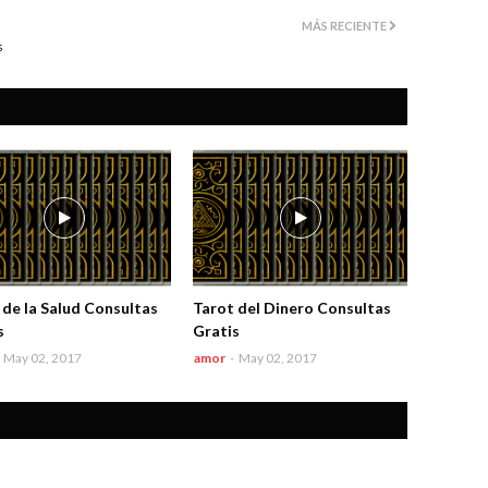
MÁS RECIENTE
s
 de la Salud Consultas
Tarot del Dinero Consultas
s
Gratis
May 02, 2017
amor
-
May 02, 2017