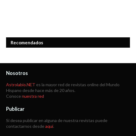
Recomendados
Nosotros
Astrolabio.NET
es la mayor red de revistas online del Mundo
Hispano desde hace más de 20 años.
Conoce
nuestra red
Publicar
Si desea publicar en alguna de nuestra revistas puede
contactarnos desde
aquí
.