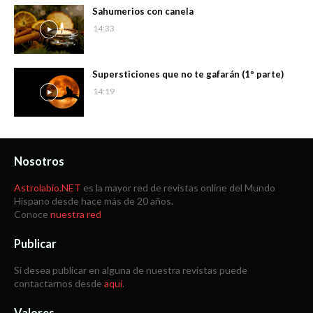
Sahumerios con canela
14:33
Supersticiones que no te gafarán (1º parte)
14:19
Nosotros
Astrolabio.NET
es la mayor red de revistas online del Mundo
Hispano desde hace más de 20 años.
Conoce
nuestra red
Publicar
Si desea publicar en alguna de nuestra revistas puede
contactarnos desde
aquí
.
Valores