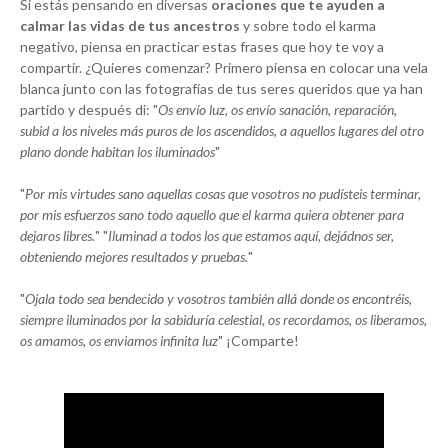
Si estás pensando en diversas
oraciones que te ayuden a
calmar las vidas de tus ancestros
y sobre todo el karma
negativo, piensa en practicar estas frases que hoy te voy a
compartir. ¿Quieres comenzar? Primero piensa en colocar una vela
blanca junto con las fotografías de tus seres queridos que ya han
partido y después di: "
Os envío luz, os envío sanación, reparación,
subid a los niveles más puros de los ascendidos, a aquellos lugares del otro
plano donde habitan los iluminados
"
"
Por mis virtudes sano aquellas cosas que vosotros no pudísteis terminar,
por mis esfuerzos sano todo aquello que el karma quiera obtener para
dejaros libres.
" "
Iluminad a todos los que estamos aquí, dejádnos ser,
obteniendo mejores resultados y pruebas.
"
"
Ojala todo sea bendecido y vosotros también allá donde os encontréis,
siempre iluminados por la sabiduría celestial, os recordamos, os liberamos,
os amamos, os enviamos infinita luz
" ¡Comparte!