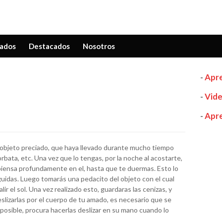
ados
Destacados
Nosotros
-
Apre
-
Vide
-
Apre
objeto preciado, que haya llevado durante mucho tiempo
orbata, etc. Una vez que lo tengas, por la noche al acostarte,
piensa profundamente en el, hasta que te duermas. Esto lo
idas. Luego tomarás una pedacito del objeto con el cual
ir el sol. Una vez realizado esto, guardaras las cenizas, y
lizarlas por el cuerpo de tu amado, es necesario que se
a posible, procura hacerlas deslizar en su mano cuando lo