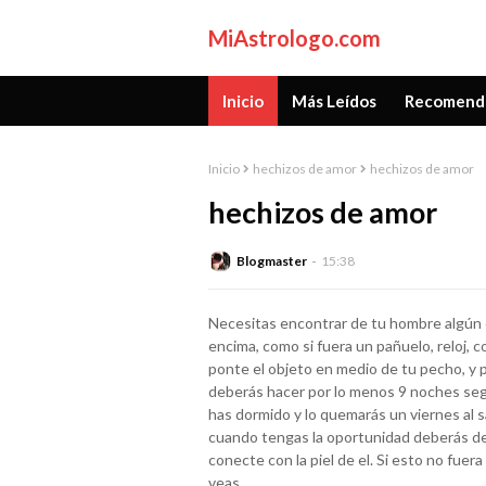
MiAstrologo.com
Inicio
Más Leídos
Recomend
Inicio
hechizos de amor
hechizos de amor
hechizos de amor
Blogmaster
15:38
Necesitas encontrar de tu hombre algún 
encima, como si fuera un pañuelo, reloj, c
ponte el objeto en medio de tu pecho, y 
deberás hacer por lo menos 9 noches segu
has dormido y lo quemarás un viernes al sal
cuando tengas la oportunidad deberás des
conecte con la piel de el. Si esto no fuer
veas.