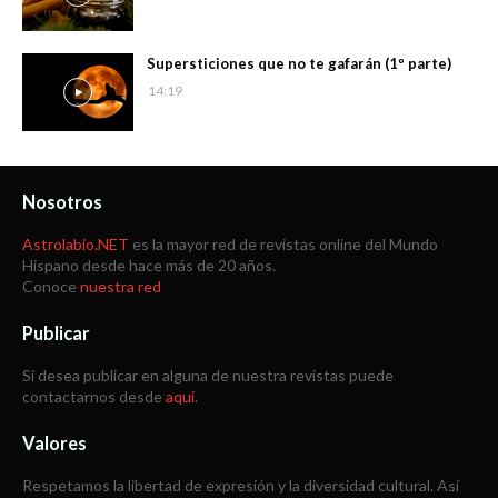
Supersticiones que no te gafarán (1º parte)
14:19
Nosotros
Astrolabio.NET
es la mayor red de revistas online del Mundo
Hispano desde hace más de 20 años.
Conoce
nuestra red
Publicar
Si desea publicar en alguna de nuestra revistas puede
contactarnos desde
aquí
.
Valores
Respetamos la libertad de expresión y la diversidad cultural. Así