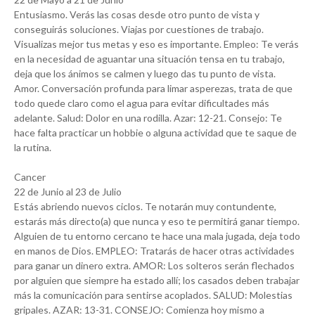
Entusiasmo. Verás las cosas desde otro punto de vista y
conseguirás soluciones. Viajas por cuestiones de trabajo.
Visualizas mejor tus metas y eso es importante. Empleo: Te verás
en la necesidad de aguantar una situación tensa en tu trabajo,
deja que los ánimos se calmen y luego das tu punto de vista.
Amor. Conversación profunda para limar asperezas, trata de que
todo quede claro como el agua para evitar dificultades más
adelante. Salud: Dolor en una rodilla. Azar: 12-21. Consejo: Te
hace falta practicar un hobbie o alguna actividad que te saque de
la rutina.
Cancer
22 de Junio al 23 de Julio
Estás abriendo nuevos ciclos. Te notarán muy contundente,
estarás más directo(a) que nunca y eso te permitirá ganar tiempo.
Alguien de tu entorno cercano te hace una mala jugada, deja todo
en manos de Dios. EMPLEO: Tratarás de hacer otras actividades
para ganar un dinero extra. AMOR: Los solteros serán flechados
por alguien que siempre ha estado allí; los casados deben trabajar
más la comunicación para sentirse acoplados. SALUD: Molestias
gripales. AZAR: 13-31. CONSEJO: Comienza hoy mismo a