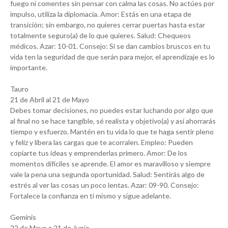
fuego ni comentes sin pensar con calma las cosas. No actúes por
impulso, utiliza la diplomacia. Amor: Estás en una etapa de
transición; sin embargo, no quieres cerrar puertas hasta estar
totalmente seguro(a) de lo que quieres. Salud: Chequeos
médicos. Azar: 10-01. Consejo: Si se dan cambios bruscos en tu
vida ten la seguridad de que serán para mejor, el aprendizaje es lo
importante.
Tauro
21 de Abril al 21 de Mayo
Debes tomar decisiones, no puedes estar luchando por algo que
al final no se hace tangible, sé realista y objetivo(a) y así ahorrarás
tiempo y esfuerzo. Mantén en tu vida lo que te haga sentir pleno
y feliz y libera las cargas que te acorralen. Empleo: Pueden
copiarte tus ideas y emprenderlas primero. Amor: De los
momentos difíciles se aprende. El amor es maravilloso y siempre
vale la pena una segunda oportunidad. Salud: Sentirás algo de
estrés al ver las cosas un poco lentas. Azar: 09-90. Consejo:
Fortalece la confianza en ti mismo y sigue adelante.
Geminis
22 de Mayo a 21 de Junio