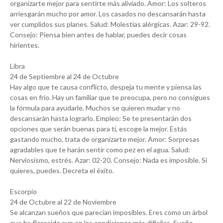
organizarte mejor para sentirte más aliviado. Amor: Los solteros
arriesgarán mucho por amor. Los casados no descansarán hasta
ver cumplidos sus planes. Salud: Molestias alérgicas. Azar: 29-92.
Consejo: Piensa bien antes de hablar, puedes decir cosas
hirientes.
Libra
24 de Septiembre al 24 de Octubre
Hay algo que te causa conflicto, despeja tu mente y piensa las
cosas en frío. Hay un familiar que te preocupa, pero no consigues
la fórmula para ayudarle. Muchos se quieren mudar y no
descansarán hasta lograrlo. Empleo: Se te presentarán dos
opciones que serán buenas para ti, escoge la mejor. Estás
gastando mucho, trata de organizarte mejor. Amor: Sorpresas
agradables que te harán sentir como pez en el agua. Salud:
Nerviosismo, estrés. Azar: 02-20. Consejo: Nada es imposible. Si
quieres, puedes. Decreta el éxito.
Escorpio
24 de Octubre al 22 de Noviembre
Se alcanzan sueños que parecían imposibles. Eres como un árbol
que ha florecido aun en las condiciones más difíciles. Sueño