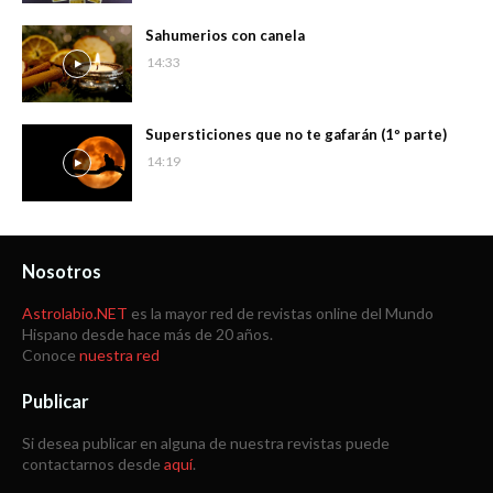
Sahumerios con canela
14:33
Supersticiones que no te gafarán (1º parte)
14:19
Nosotros
Astrolabio.NET
es la mayor red de revistas online del Mundo
Hispano desde hace más de 20 años.
Conoce
nuestra red
Publicar
Si desea publicar en alguna de nuestra revistas puede
contactarnos desde
aquí
.