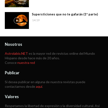
Supersticiones que no te gafarán (1º parte)
14:19
Nosotros
Astrolabio.NET
es la mayor red de revistas online del Mundo
Hispano desde hace más de 20 años.
Conoce
nuestra red
Publicar
Si desea publicar en alguna de nuestra revistas puede
contactarnos desde
aquí
.
Valores
Respetamos la libertad de expresión y la diversidad cultural. Así