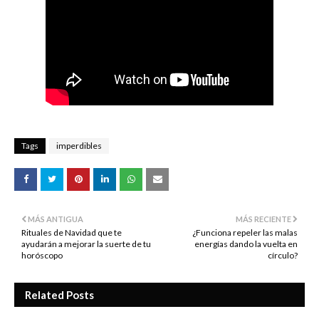
Tags
imperdibles
MÁS ANTIGUA
MÁS RECIENTE
Rituales de Navidad que te
¿Funciona repeler las malas
ayudarán a mejorar la suerte de tu
energías dando la vuelta en
horóscopo
círculo?
Related Posts