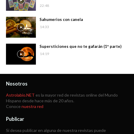
22:48
Sahumerios con canela
14:33
Supersticiones que no te gafarán (1º parte)
14:19
Nosotros
Astrolabio.NET
es la mayor red de revistas online del Mundo
Hispano desde hace más de 20 años.
Conoce
nuestra red
Publicar
Si desea publicar en alguna de nuestra revistas puede