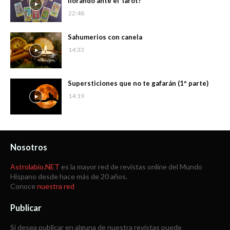
llorando ante el Tarot?
22:48
Sahumerios con canela
14:33
Supersticiones que no te gafarán (1º parte)
14:19
Nosotros
Astrolabio.NET
es la mayor red de revistas online del Mundo
Hispano desde hace más de 20 años.
Conoce
nuestra red
Publicar
Si desea publicar en alguna de nuestra revistas puede