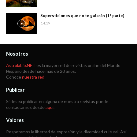
Supersticiones que no te gafarán (1º parte)
14:19
Nosotros
Astrolabio.NET
es la mayor red de revistas online del Mundo
Hispano desde hace más de 20 años.
Conoce
nuestra red
Publicar
Si desea publicar en alguna de nuestra revistas puede
contactarnos desde
aquí
.
Valores
Respetamos la libertad de expresión y la diversidad cultural. Así